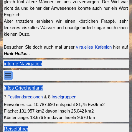
gleich fünf ältere Männer um uns zu versorgen. Der Wirt war
nicht da und keiner der Anwesenden konnte auch nur ein Wort
Englisch.
Aber trotzdem erhielten wir einen köstlichen Frappé, sehr
leckeres eiskaltes Wasser und unaufgefordert sogar noch einen
kleinen Ouzo.
Besuchen Sie doch auch mal unser
virtuelles Kafenion
hier auf
Hink-Hellas
.
interne Navigation
Menü überspringen
Infos Griechenland
7
Festlandsregionen
& 8
Inselgruppen
Einwohner:
ca.
10.787.690 entspricht 81,75 Ew./km2
Fläche: 131.957 km2 davon Inseln 25.042 km2
Küstenlänge: 13.676 km davon Inseln 9.670 km
Reiseführer