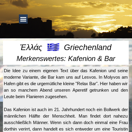
Direkt zum Seiteninhalt
Menü überspringen
Menü überspringen
Ἑλλάς
Griechenland
Merkenswertes: Kafenion & Bar
Die Idee zu einem eigenen Text über das Kafenion und seine
moderne Variante, die Bar kam uns auf Lesvos. In Molyvos am
Hafen gibt es die urgemütliche kleine "Relax Bar". Hier haben wir
an so manchem Abend unseren Aperetif getrunken und den
Leute beim Flanieren zugesehen.
Das Kafenion ist auch im 21. Jahrhundert noch ein Bollwerk der
männlichen Hälfte der Menschheit. Man findet dort nahezu
ausschließlich Männer. Wenn sich dann doch einmal eine Frau
dorthin verirrt, dann handelt es sich entweder um eine Touristin