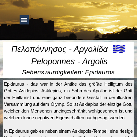
Direkt zum Seiteninhalt
Menü überspringen
Menü überspringen
Πελοπόννησος -
Αργολίδα
Peloponnes
-
Argolis
Sehenswürdigkeiten: Epidauros
Epidaurus - das war in der Antike das größte Heiligtum des
Gottes Asklepios. Asklepios, ein Sohn des Apollon ist der Gott
der Heilkunst und eine ganz besondere Gestalt in der illustren
Versammlung auf dem Olymp. So ist Asklepios der einzige Gott,
welcher den Menschen uneingeschränkt wohlgesonnen ist und
welchem keine negativen Eigenschaften nachgesagt werden.
In Epidaurus gab es neben einem Asklepois-Tempel, eine riesige